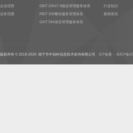
企业优势
GB/T 20647.9物业管理服务体系
行业知识
业务范围
RB/T 309餐饮服务管理体系
新闻资讯
GA/T 594保安管理服务体系
版权所有 © 2019-2020 南宁市中创科信息技术咨询有限公司
ICP备案： 桂ICP备20