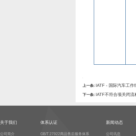
IATF - 国际汽车工作组 
上一条:
IATF不符合项关闭流
下一条:
关于我们
体系认证
新闻动态
公司简介
GB/T 27922商品售后服务体系
公司讯息