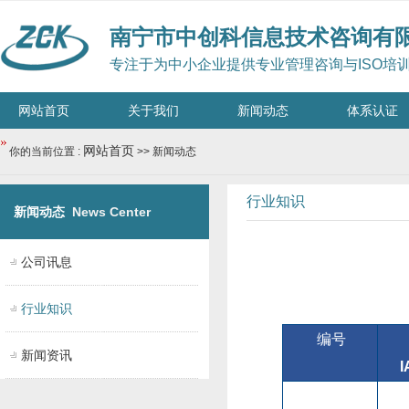
南宁市中创科信息技术咨询有
专注于为中小企业提供专业管理咨询与ISO培
网站首页
关于我们
新闻动态
体系认证
网站首页
你的当前位置 :
>> 新闻动态
行业知识
新闻动态
News Center
公司讯息
行业知识
编号
新闻资讯
I