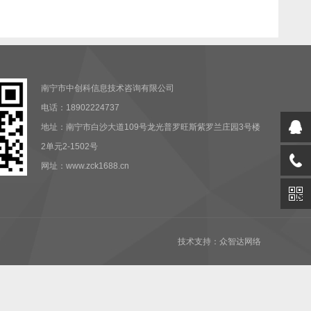
南宁市中创科信息技术咨询有限公司
电话：18902224737
地址：南宁市白沙大道109号龙光普罗旺斯紫罗兰庄园3号楼
2单元2-1502号
网址：www.zck1688.cn
技术支持：众智达网络