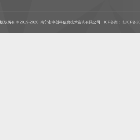
版权所有 © 2019-2020 南宁市中创科信息技术咨询有限公司
ICP备案： 桂ICP备20